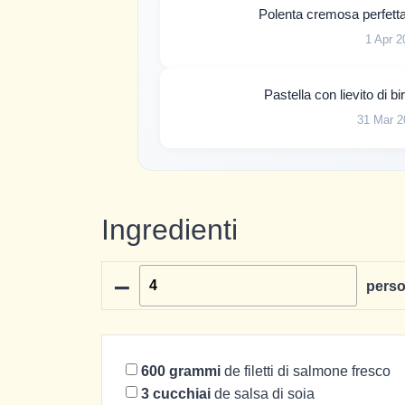
Polenta cremosa perfetta
1 Apr 2
Pastella con lievito di b
31 Mar 2
Ingredienti
–
pers
600
grammi
de filetti di salmone fresco
3
cucchiai
de salsa di soia