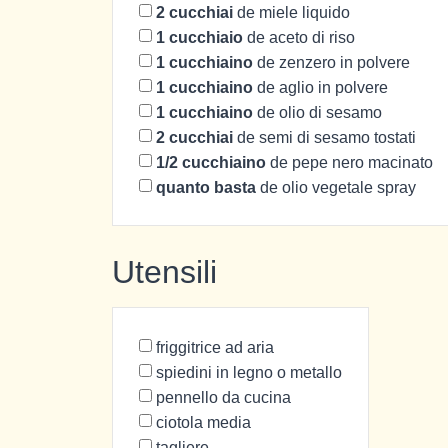
2
cucchiai
de miele liquido
1
cucchiaio
de aceto di riso
1
cucchiaino
de zenzero in polvere
1
cucchiaino
de aglio in polvere
1
cucchiaino
de olio di sesamo
2
cucchiai
de semi di sesamo tostati
1/2
cucchiaino
de pepe nero macinato
quanto basta
de olio vegetale spray
Utensili
friggitrice ad aria
spiedini in legno o metallo
pennello da cucina
ciotola media
tagliere