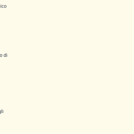
zico
o di
li