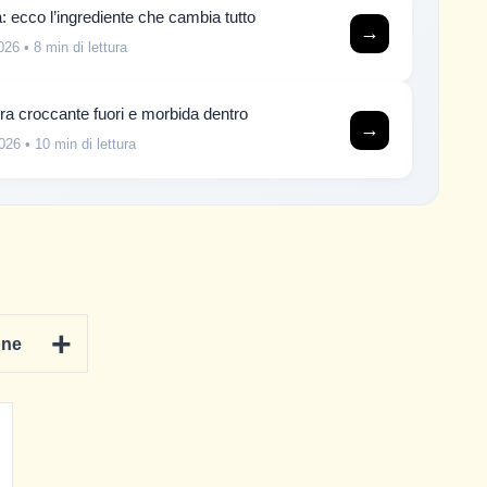
: ecco l’ingrediente che cambia tutto
→
026
• 8 min di lettura
irra croccante fuori e morbida dentro
→
026
• 10 min di lettura
+
one