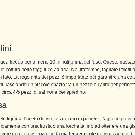
ini
 acqua fredda per almeno 10 minuti prima dell’uso. Questo passa
ottura nella friggitrice ad aria. Nel frattempo, tagliate i filetti d
i lato. La regolarità dei pezzi è importante per garantire una cot
ini, lasciando un piccolo spazio tra un pezzo e l’altro per permet
e circa 4-5 pezzi di salmone per spiedino.
sa
le liquido, l’aceto di riso, lo zenzero in polvere, l’aglio in polver
gicamente con una frusta o una forchetta fino ad ottenere una gl
vere una consistenza fluida ma leggermente densa, capace di