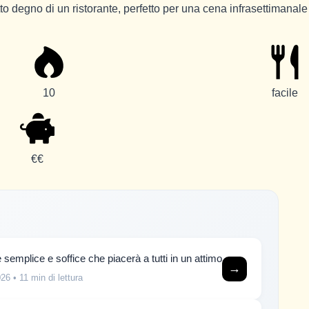
iatto degno di un ristorante, perfetto per una cena infrasettimanale
10
facile
€€
 semplice e soffice che piacerà a tutti in un attimo
→
026
• 11 min di lettura