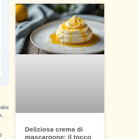
edini
e,
Deliziosa crema di
0
mascarpone: il tocco