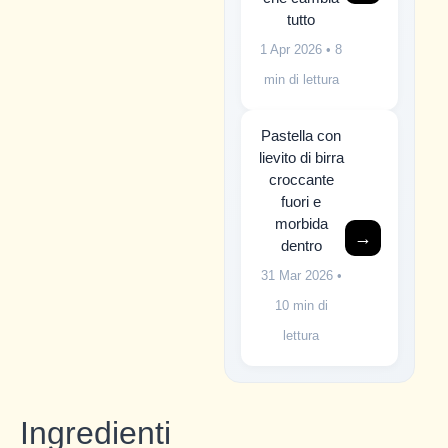
tutto
1 Apr 2026
• 8
min di lettura
Pastella con
lievito di birra
croccante
fuori e
morbida
→
dentro
31 Mar 2026
•
10 min di
lettura
Ingredienti