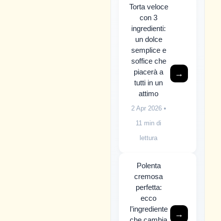
Torta veloce
con 3
ingredienti:
un dolce
semplice e
soffice che
piacerà a
→
tutti in un
attimo
2 Apr 2026
•
11 min di
lettura
Polenta
cremosa
perfetta:
ecco
l’ingrediente
→
che cambia