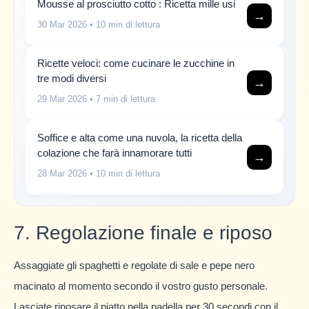
Mousse al prosciutto cotto : Ricetta mille usi
→
30 Mar 2026
• 10 min di lettura
Ricette veloci: come cucinare le zucchine in
tre modi diversi
→
29 Mar 2026
• 7 min di lettura
Soffice e alta come una nuvola, la ricetta della
colazione che farà innamorare tutti
→
28 Mar 2026
• 10 min di lettura
7. Regolazione finale e riposo
Assaggiate gli spaghetti e regolate di sale e pepe nero
macinato al momento secondo il vostro gusto personale.
Lasciate riposare il piatto nella padella per 30 secondi con il