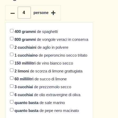
–
+
persone
400
grammi
de spaghetti
800
grammi
de vongole veraci in conserva
2
cucchiaini
de aglio in polvere
1
cucchiaino
de peperoncino secco tritato
150
millilitri
de vino bianco secco
2
limoni
de scorza di limone grattugiata
60
millilitri
de succo di limone
3
cucchiai
de prezzemolo secco
6
cucchiai
de olio extravergine di oliva
quanto basta
de sale marino
quanto basta
de pepe nero macinato