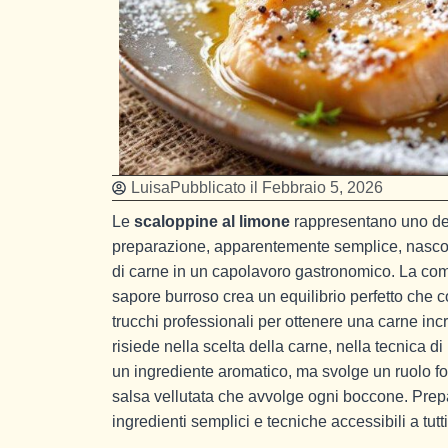
Luisa
Pubblicato il
Febbraio 5, 2026
Le
scaloppine al limone
rappresentano uno dei p
preparazione, apparentemente semplice, nascond
di carne in un capolavoro gastronomico. La combi
sapore burroso crea un equilibrio perfetto che conq
trucchi professionali per ottenere una carne in
risiede nella scelta della carne, nella tecnica di
un ingrediente aromatico, ma svolge un ruolo fon
salsa vellutata che avvolge ogni boccone. Prepar
ingredienti semplici e tecniche accessibili a tutti