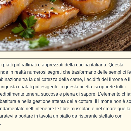
iatti più raffinati e apprezzati della cucina italiana. Questa
e in realtà numerosi segreti che trasformano delle semplici fe
nazione tra la delicatezza della carne, l’acidità del limone e il
uista i palati più esigenti. In questa ricetta, scoprirete tutti i
credibilmente tenera, succosa e piena di sapore. L’elemento chi
 battitura e nella gestione attenta della cottura. Il limone non è s
damentale nell’intenerire le fibre muscolari e nel creare quella
atevi a portare in tavola un piatto da ristorante stellato con
.