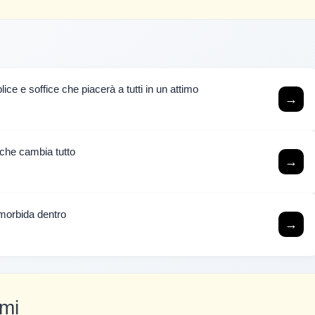
ice e soffice che piacerà a tutti in un attimo
→
 che cambia tutto
→
e morbida dentro
→
umi