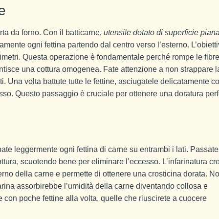
e
arta da forno. Con il batticarne,
utensile dotato di superficie pian
tamente ogni fettina partendo dal centro verso l’esterno. L’obiett
limetri. Questa operazione è fondamentale perché rompe le fibr
antisce una cottura omogenea. Fate attenzione a non strappare l
i. Una volta battute tutte le fettine, asciugatele delicatamente c
esso. Questo passaggio è cruciale per ottenere una doratura perf
pate leggermente ogni fettina di carne su entrambi i lati. Passate
ttura, scuotendo bene per eliminare l’eccesso. L’infarinatura cr
interno della carne e permette di ottenere una crosticina dorata. N
a farina assorbirebbe l’umidità della carne diventando collosa e
 con poche fettine alla volta, quelle che riuscirete a cuocere