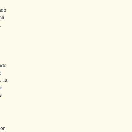
ndo
ali
.
ando
e.
. La
le
e
Con