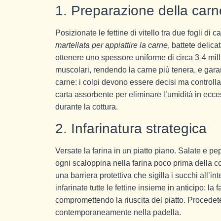
1. Preparazione della carn
Posizionate le fettine di vitello tra due fogli di c
martellata per appiattire la carne
, battete delica
ottenere uno spessore uniforme di circa 3-4 mil
muscolari, rendendo la carne più tenera, e gar
carne: i colpi devono essere decisi ma controllat
carta assorbente per eliminare l’umidità in ecc
durante la cottura.
2. Infarinatura strategica
Versate la farina in un piatto piano. Salate e pe
ogni scaloppina nella farina poco prima della co
una barriera protettiva che sigilla i succhi all’
infarinate tutte le fettine insieme in anticipo: l
compromettendo la riuscita del piatto. Procedete
contemporaneamente nella padella.