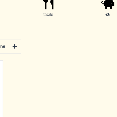
facile
€€
+
one