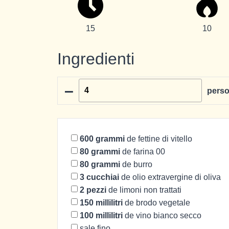
15
10
Ingredienti
–
pers
600
grammi
de fettine di vitello
80
grammi
de farina 00
80
grammi
de burro
3
cucchiai
de olio extravergine di oliva
2
pezzi
de limoni non trattati
150
millilitri
de brodo vegetale
100
millilitri
de vino bianco secco
sale fino