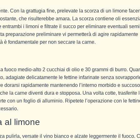
te. Con la grattugia fine, prelevate la scorza di un limone face
tostante, che risulterebbe amara. La scorza contiene oli essenzi
 entrambi i limoni e filtrate il succo per eliminare eventuali semi
sta preparazione preliminare vi permetterà di agire rapidamente
ità è fondamentale per non seccare la carne.
e
e a fuoco medio-alto 2 cucchiai di olio e 30 grammi di burro. Qu
to, adagiate delicatamente le fettine infarinate senza sovrapporl
deve dorarsi rapidamente mantenendo l’interno morbido e succoso
 che la carne diventi dura e stopposa. Una volta cotte, trasferite 
te con un foglio di alluminio. Ripetete l’operazione con le fettin
cessario.
a al limone
za pulirla, versate il vino bianco e alzate leggermente il fuoco. 