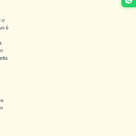
a o
ivo è
e
a
on
etta
ea
on