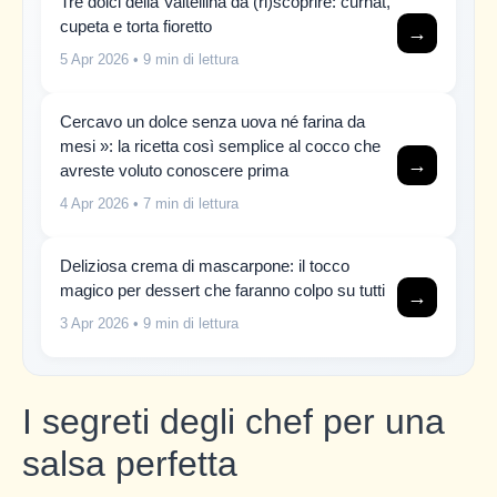
Tre dolci della Valtellina da (ri)scoprire: curnat,
cupeta e torta fioretto
→
5 Apr 2026
• 9 min di lettura
Cercavo un dolce senza uova né farina da
mesi »: la ricetta così semplice al cocco che
→
avreste voluto conoscere prima
4 Apr 2026
• 7 min di lettura
Deliziosa crema di mascarpone: il tocco
magico per dessert che faranno colpo su tutti
→
3 Apr 2026
• 9 min di lettura
I segreti degli chef per una
salsa perfetta