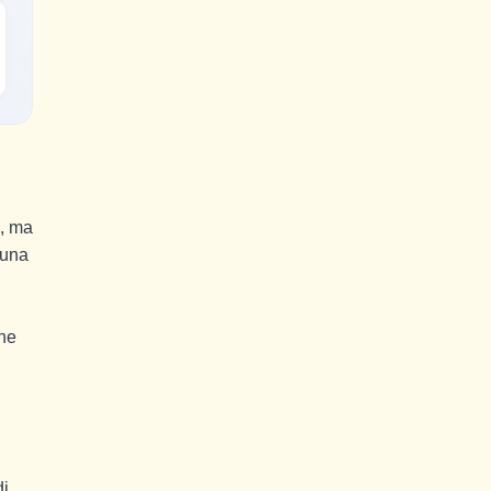
o, ma
 una
che
di