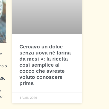
Cercavo un dolce
senza uova né farina
le
da mesi »: la ricetta
così semplice al
mpio
cocco che avreste
voluto conoscere
te,
prima
e
con
4 Aprile 2026