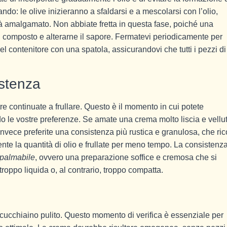
do: le olive inizieranno a sfaldarsi e a mescolarsi con l’olio,
amalgamato. Non abbiate fretta in questa fase, poiché una
il composto e alterarne il sapore. Fermatevi periodicamente per
del contenitore con una spatola, assicurandovi che tutti i pezzi di
istenza
 continuate a frullare. Questo è il momento in cui potete
o le vostre preferenze. Se amate una crema molto liscia e vellut
e invece preferite una consistenza più rustica e granulosa, che ric
ente la quantità di olio e frullate per meno tempo. La consistenz
palmabile
, ovvero una preparazione soffice e cremosa che si
troppo liquida o, al contrario, troppo compatta.
n cucchiaino pulito. Questo momento di verifica è essenziale per