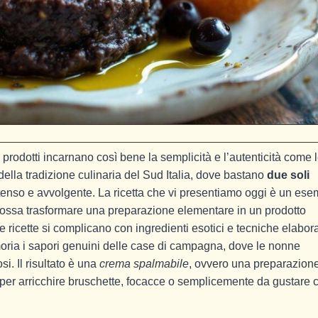
rodotti incarnano così bene la semplicità e l’autenticità come 
ella tradizione culinaria del Sud Italia, dove bastano
due soli
enso e avvolgente. La ricetta che vi presentiamo oggi è un ese
 possa trasformare una preparazione elementare in un prodotto
e ricette si complicano con ingredienti esotici e tecniche elabora
oria i sapori genuini delle case di campagna, dove le nonne
i. Il risultato è una
crema spalmabile
, ovvero una preparazion
er arricchire bruschette, focacce o semplicemente da gustare 