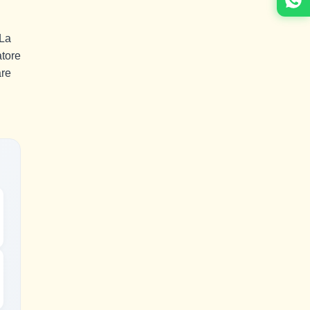
 La
atore
are