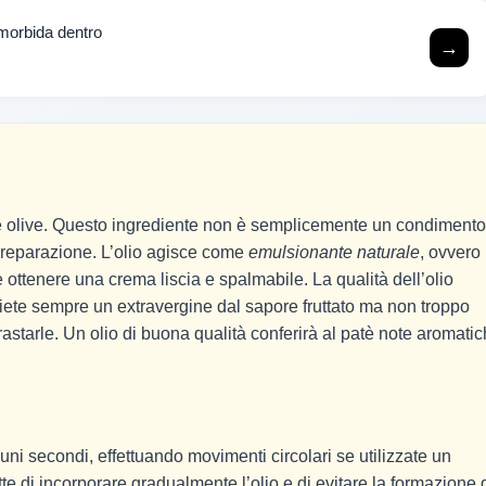
e morbida dentro
→
lle olive. Questo ingrediente non è semplicemente un condiment
 preparazione. L’olio agisce come
emulsionante naturale
, ovvero
 ottenere una crema liscia e spalmabile. La qualità dell’olio
liete sempre un extravergine dal sapore fruttato ma non troppo
astarle. Un olio di buona qualità conferirà al patè note aromati
cuni secondi, effettuando movimenti circolari se utilizzate un
e di incorporare gradualmente l’olio e di evitare la formazione 