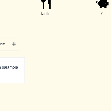
facile
€
+
one
in salamoia