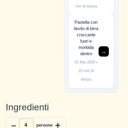
min di lettura
Pastella con
lievito di birra
croccante
fuori e
morbida
→
dentro
31 Mar 2026
•
10 min di
lettura
Ingredienti
–
+
persone