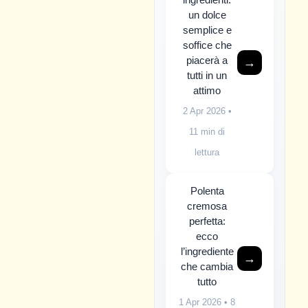
un dolce
semplice e
soffice che
piacerà a
→
tutti in un
attimo
2 Apr 2026
•
11 min di
lettura
Polenta
cremosa
perfetta:
ecco
l’ingrediente
→
che cambia
tutto
1 Apr 2026
• 8