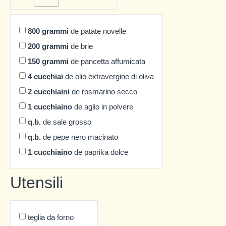
800
grammi
de patate novelle
200
grammi
de brie
150
grammi
de pancetta affumicata
4
cucchiai
de olio extravergine di oliva
2
cucchiaini
de rosmarino secco
1
cucchiaino
de aglio in polvere
q.b.
de sale grosso
q.b.
de pepe nero macinato
1
cucchiaino
de paprika dolce
Utensili
teglia da forno