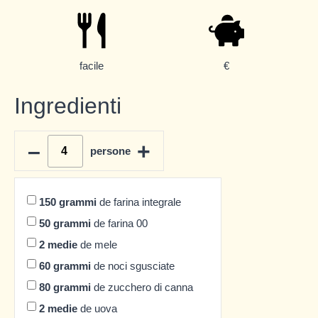
facile
€
Ingredienti
–
+
persone
150
grammi
de farina integrale
50
grammi
de farina 00
2
medie
de mele
60
grammi
de noci sgusciate
80
grammi
de zucchero di canna
2
medie
de uova