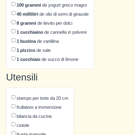
100
grammi
de yogurt greco magro
40
millilitri
de olio di semi di girasole
8
grammi
de lievito per dolci
1
cucchiaino
de cannella in polvere
1
bustina
de vanillina
1
pizzico
de sale
1
cucchiaio
de succo di limone
Utensili
stampo per torte da 20 cm
frullatore a immersione
bilancia da cucina
ciotole
frusta manuale