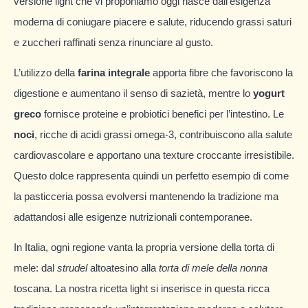
versione light che vi proponiamo oggi nasce dall’esigenza
moderna di coniugare piacere e salute, riducendo grassi saturi
e zuccheri raffinati senza rinunciare al gusto.
L’utilizzo della
farina integrale
apporta fibre che favoriscono la
digestione e aumentano il senso di sazietà, mentre lo
yogurt
greco
fornisce proteine e probiotici benefici per l’intestino. Le
noci
, ricche di acidi grassi omega-3, contribuiscono alla salute
cardiovascolare e apportano una texture croccante irresistibile.
Questo dolce rappresenta quindi un perfetto esempio di come
la pasticceria possa evolversi mantenendo la tradizione ma
adattandosi alle esigenze nutrizionali contemporanee.
In Italia, ogni regione vanta la propria versione della torta di
mele: dal
strudel
altoatesino alla
torta di mele della nonna
toscana. La nostra ricetta light si inserisce in questa ricca