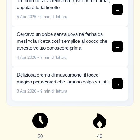
Tre dolci della Valtellina da (ri)scoprire: curnat,
cupeta e torta fioretto
→
5 Apr 2026
• 9 min di lettura
Cercavo un dolce senza uova né farina da
mesi »: la ricetta così semplice al cocco che
→
avreste voluto conoscere prima
4 Apr 2026
• 7 min di lettura
Deliziosa crema di mascarpone: il tocco
magico per dessert che faranno colpo su tutti
→
3 Apr 2026
• 9 min di lettura
20
40