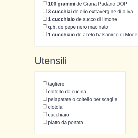
100
grammi
de Grana Padano DOP
3
cucchiai
de olio extravergine di oliva
1
cucchiaio
de succo di limone
q.b.
de pepe nero macinato
1
cucchiaio
de aceto balsamico di Mod
Utensili
tagliere
coltello da cucina
pelapatate o coltello per scaglie
ciotola
cucchiaio
piatto da portata