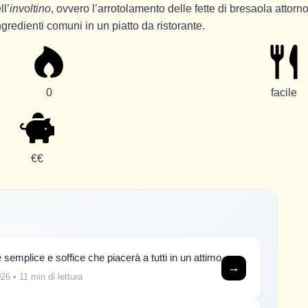
ll’
involtino
, ovvero l’arrotolamento delle fette di bresaola attorno
gredienti comuni in un piatto da ristorante.
0
facile
€€
 semplice e soffice che piacerà a tutti in un attimo
→
026
• 11 min di lettura