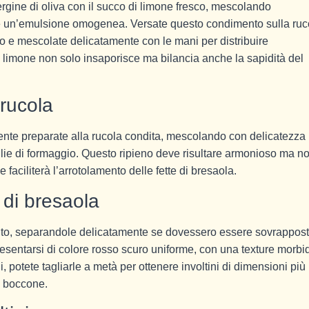
vergine di oliva con il succo di limone fresco, mescolando
re un’emulsione omogenea. Versate questo condimento sulla ruc
 e mescolate delicatamente con le mani per distribuire
Il limone non solo insaporisce ma bilancia anche la sapidità del
 rucola
nte preparate alla rucola condita, mescolando con delicatezza
lie di formaggio. Questo ripieno deve risultare armonioso ma n
ciliterà l’arrotolamento delle fette di bresaola.
 di bresaola
ulito, separandole delicatamente se dovessero essere sovrappos
resentarsi di colore rosso scuro uniforme, con una texture morbi
, potete tagliarle a metà per ottenere involtini di dimensioni più
o boccone.