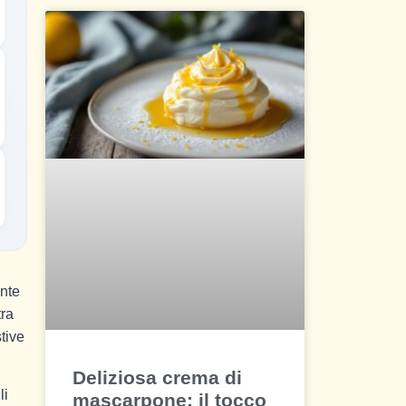
ente
tra
tive
Deliziosa crema di
li
mascarpone: il tocco