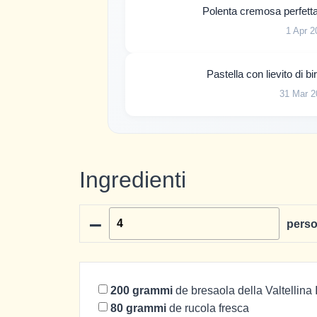
Polenta cremosa perfetta
1 Apr 2
Pastella con lievito di b
31 Mar 2
Ingredienti
–
pers
200
grammi
de bresaola della Valtellina
80
grammi
de rucola fresca