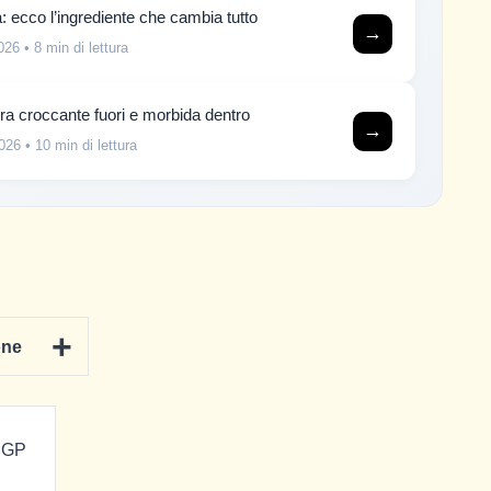
: ecco l’ingrediente che cambia tutto
→
026
• 8 min di lettura
irra croccante fuori e morbida dentro
→
026
• 10 min di lettura
+
one
 IGP