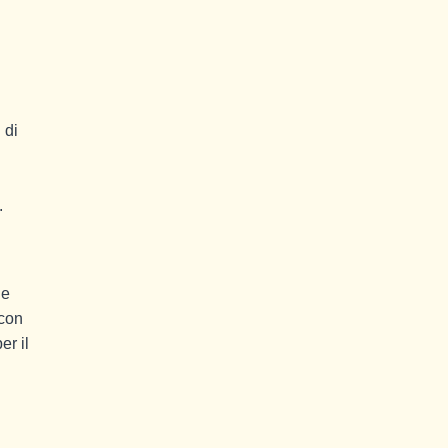
 di
.
 e
 con
er il