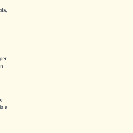
ola,
 per
on
te
da e