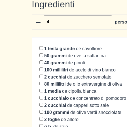
Ingredienti
–
pers
1
testa grande
de cavolfiore
50
grammi
de uvetta sultanina
40
grammi
de pinoli
100
millilitri
de aceto di vino bianco
2
cucchiai
de zucchero semolato
80
millilitri
de olio extravergine di oliva
1
media
de cipolla bianca
1
cucchiaio
de concentrato di pomodoro
2
cucchiai
de capperi sotto sale
100
grammi
de olive verdi snocciolate
2
foglie
de alloro
q.b.
de sale