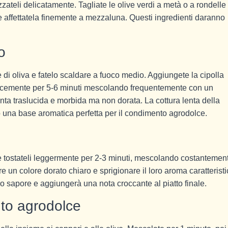
izzateli delicatamente. Tagliate le olive verdi a metà o a rondelle
 e affettatela finemente a mezzaluna. Questi ingredienti daranno
o
e di oliva e fatelo scaldare a fuoco medio. Aggiungete la cipolla
e dolcemente per 5-6 minuti mescolando frequentemente con un
enta traslucida e morbida ma non dorata. La cottura lenta della
do una base aromatica perfetta per il condimento agrodolce.
to e tostateli leggermente per 2-3 minuti, mescolando costantemen
e un colore dorato chiaro e sprigionare il loro aroma caratterist
oro sapore e aggiungerà una nota croccante al piatto finale.
to agrodolce