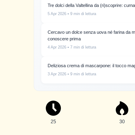
Tre dolci della Valtellina da (ri)scoprire: curna
5 Apr 2026
• 9 min di lettura
Cercavo un dolce senza uova né farina da mes
conoscere prima
4 Apr 2026
• 7 min di lettura
Deliziosa crema di mascarpone: il tocco magi
3 Apr 2026
• 9 min di lettura
25
30