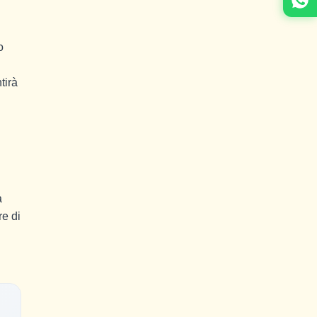
o
tirà
a
re di