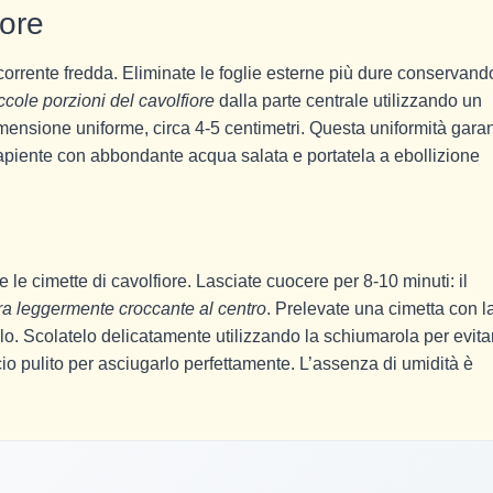
iore
corrente fredda. Eliminate le foglie esterne più dure conservand
ccole porzioni del cavolfiore
dalla parte centrale utilizzando un
dimensione uniforme, circa 4-5 centimetri. Questa uniformità garan
piente con abbondante acqua salata e portatela a ebollizione
e cimette di cavolfiore. Lasciate cuocere per 8-10 minuti: il
ra leggermente croccante al centro
. Prelevate una cimetta con l
llo. Scolatelo delicatamente utilizzando la schiumarola per evita
o pulito per asciugarlo perfettamente. L’assenza di umidità è