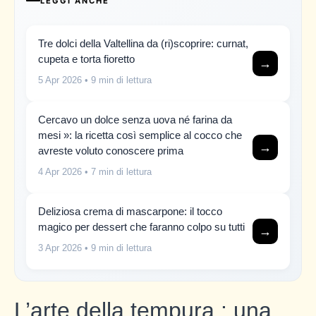
LEGGI ANCHE
Tre dolci della Valtellina da (ri)scoprire: curnat,
cupeta e torta fioretto
→
5 Apr 2026
• 9 min di lettura
Cercavo un dolce senza uova né farina da
mesi »: la ricetta così semplice al cocco che
→
avreste voluto conoscere prima
4 Apr 2026
• 7 min di lettura
Deliziosa crema di mascarpone: il tocco
magico per dessert che faranno colpo su tutti
→
3 Apr 2026
• 9 min di lettura
L’arte della tempura : una