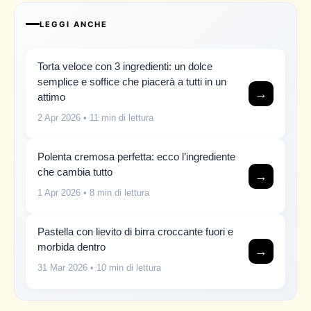
LEGGI ANCHE
Torta veloce con 3 ingredienti: un dolce
semplice e soffice che piacerà a tutti in un
→
attimo
2 Apr 2026
• 11 min di lettura
Polenta cremosa perfetta: ecco l’ingrediente
che cambia tutto
→
1 Apr 2026
• 8 min di lettura
Pastella con lievito di birra croccante fuori e
morbida dentro
→
31 Mar 2026
• 10 min di lettura