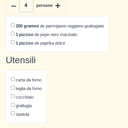
–
+
persone
200
grammi
de parmigiano reggiano grattugiato
1
pizzico
de pepe nero macinato
1
pizzico
de paprika dolce
Utensili
carta da forno
teglia da forno
cucchiaio
grattugia
spatola